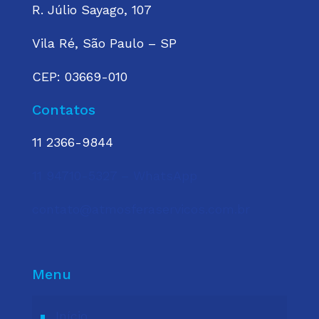
R. Júlio Sayago, 107
Vila Ré, São Paulo – SP
CEP: 03669-010
Contatos
11 2366-9844
11 94710-5327 – WhatsApp
contato@atmosferaservicos.com.br
Menu
Início