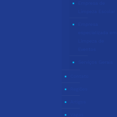
Empresa de
Limpeza Escolar
Empresa
especializada em
Limpeza de
Eventos
Serviços Gerais
Contato
Regiões
Artigos
Vagas