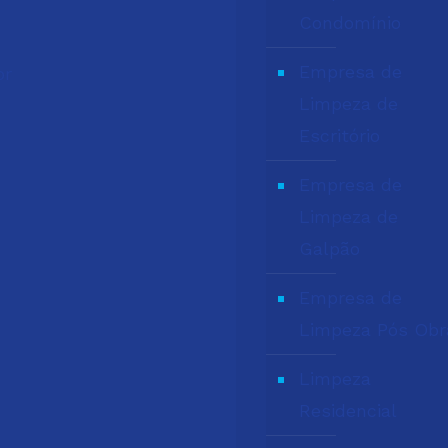
Condomínio
Empresa de
br
Limpeza de
Escritório
Empresa de
Limpeza de
Galpão
Empresa de
Limpeza Pós Obr
Limpeza
Residencial