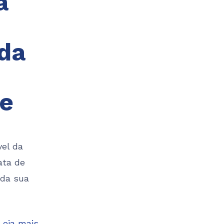
a
da
de
el da
ata de
 da sua
Leia mais