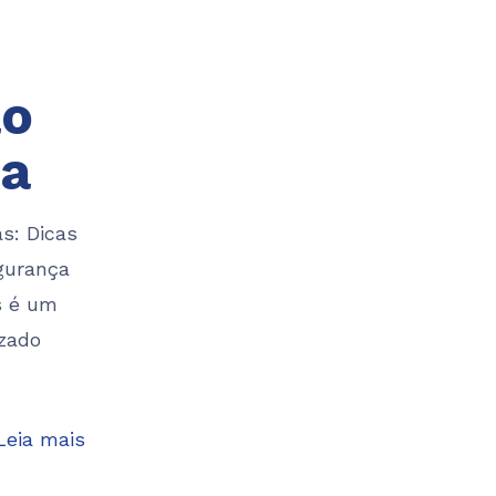
ão
ça
s: Dicas
gurança
s é um
izado
Leia mais