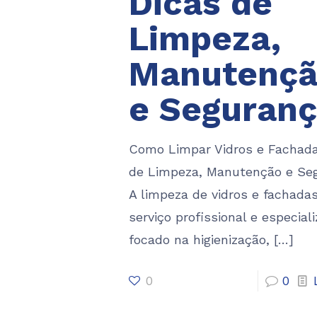
Dicas de
Limpeza,
Manutenç
e Seguran
Como Limpar Vidros e Fachada
de Limpeza, Manutenção e Se
A limpeza de vidros e fachada
serviço profissional e especial
focado na higienização,
[…]
0
0